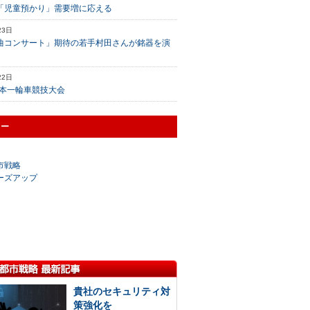
「児童預かり」需要増に応える
23日
曲コンサート」期待の若手村田さんが銘器を演
22日
日本一輪車競技大会
リー
市戦略
ーズアップ
貴社のセキュリティ対
策強化を