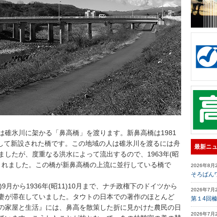
碓氷川に架かる「鼻高橋」を渡ります。新鼻高橋は1981
行して新設された橋です。この地域の人は碓氷川を渡るには舟
最新ニ
したが、度重なる洪水によって流出するので、1963年(昭
造されました。この橋が新鼻高橋の上流に並行している橋で
2026年8月
そろばん
9月から1936年(昭11)10月まで、ナチ政権下のドイツから
2026年7月
妻が滞在していました。タウトの日本での著作のほとんど
第１4回
の家屋と生活』には、鼻高を散策した折に見かけた農民の日
2026年7月