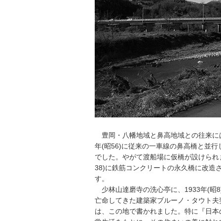
豊岡・八幡地域と鼻高地域との往来には
年(昭56)に従来の一車線の鼻高橋と並
でした。やがて渡船場に仮橋が設けられま
38)に鉄筋コンクリートの永久橋に改
す。
少林山達磨寺の洗心亭に、1933年(昭8)
亡命してきた建築家ブルーノ・タウト夫
は、この地で書かれました。特に『日本