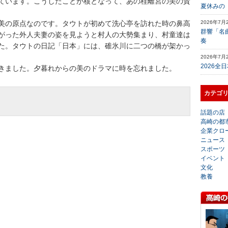
ています。こうしたことが核となって、あの桂離宮の美の賛
夏休みの
美の原点なのです。タウトが初めて洗心亭を訪れた時の鼻高
2026年7月
群響「名
がった外人夫妻の姿を見ようと村人の大勢集まり、村童達は
奏
た。タウトの日記「日本」には、碓氷川に二つの橋が架かっ
2026年7月
2026全
きました。夕暮れからの美のドラマに時を忘れました。
カテゴ
話題の店
高崎の都
企業クロ
ニュース
スポーツ
イベント
文化
教養