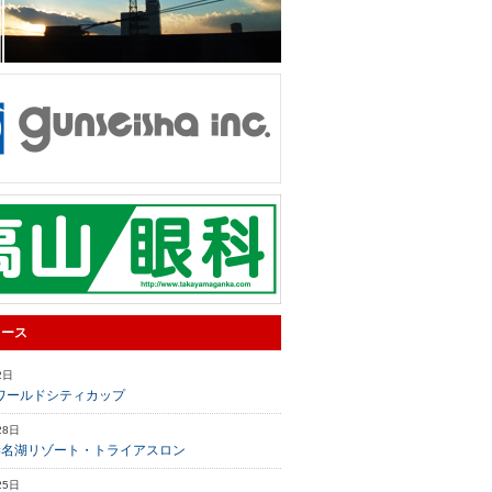
ュース
2日
ワールドシティカップ
28日
榛名湖リゾート・トライアスロン
25日