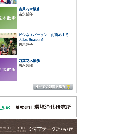
古典花木散歩
吉永哲郎
ビジネスパーソンにお薦めするこ
の1本 Season6
志尾睦子
万葉花木散歩
吉永哲郎