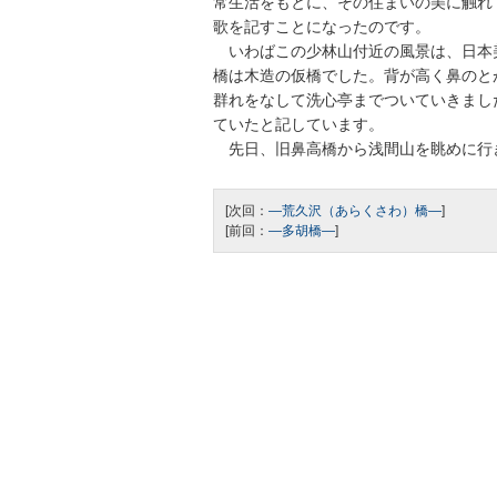
常生活をもとに、その住まいの美に触れ
歌を記すことになったのです。
いわばこの少林山付近の風景は、日本
橋は木造の仮橋でした。背が高く鼻のと
群れをなして洗心亭までついていきまし
ていたと記しています。
先日、旧鼻高橋から浅間山を眺めに行
[次回：
—荒久沢（あらくさわ）橋―
]
[前回：
―多胡橋―
]