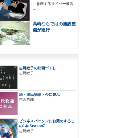
～急増するサイバー被害
～
高崎ならではの施設整
備が進行
志尾睦子の映画づくし
志尾睦子
続・源氏物語・今に遊ぶ
吉永哲郎
ビジネスパーソンにお薦めするこ
の1本 Season7
志尾睦子