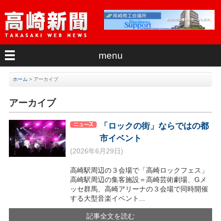
menu
ホーム
>
アーカイブ
アーカイブ
「ロックの街」ならではの都
市イベント
(2026年6月29日)
高崎駅周辺の３会場で「高崎ロックフェス」
高崎駅周辺の集客施設＝高崎芸術劇場、Gメ
ッセ群馬、高崎アリーナの３会場で同時開催
する大型音楽イベント...
記事全文を読む