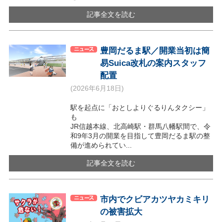
記事全文を読む
豊岡だるま駅／開業当初は簡
易Suica改札の案内スタッフ
配置
(2026年6月18日)
駅を起点に「おとしよりぐるりんタクシー」
も
JR信越本線、北高崎駅・群馬八幡駅間で、令
和9年3月の開業を目指して豊岡だるま駅の整
備が進められてい...
記事全文を読む
市内でクビアカツヤカミキリ
の被害拡大