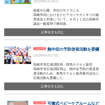
(2026年6月18日)
校庭や公園、寺社のサクラにも
高崎市内におけるクビアカツヤカミキリの被
害状況と対策について、６月１１日の高崎市
議会一般質問で林恒徳...
記事全文を読む
熱中症の予防啓発活動を委嘱
(2026年6月17日)
高崎市等広域消防局・群馬ヤクルト販売
高崎市等広域消防局は、熱中症予防の普及啓
発活動のため、群馬ヤクルト販売株式会社に
広報活動を委嘱した。...
記事全文を読む
可搬式ベビーケアルームなど