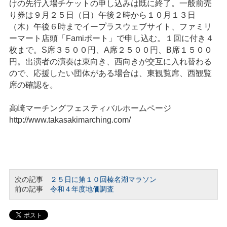
けの先行入場チケットの申し込みは既に終了。一般前売
り券は９月２５日（日）午後２時から１０月１３日
（木）午後６時までイープラスウェブサイト、ファミリ
ーマート店頭「Famiポート」で申し込む。１回に付き４
枚まで。S席３５００円、A席２５００円、B席１５００
円。出演者の演奏は東向き、西向きが交互に入れ替わる
ので、応援したい団体がある場合は、東観覧席、西観覧
席の確認を。
高崎マーチングフェスティバルホームページ
http://www.takasakimarching.com/
次の記事
２５日に第１０回榛名湖マラソン
前の記事
令和４年度地価調査