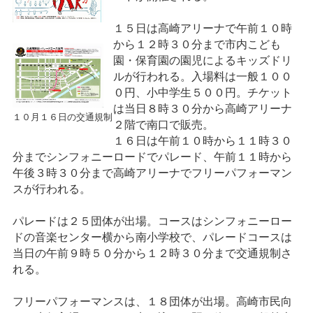
１５日は高崎アリーナで午前１０時
から１２時３０分まで市内こども
園・保育園の園児によるキッズドリ
ルが行われる。入場料は一般１００
０円、小中学生５００円。チケット
は当日８時３０分から高崎アリーナ
１０月１６日の交通規制
２階で南口で販売。
１６日は午前１０時から１１時３０
分までシンフォニーロードでパレード、午前１１時から
午後３時３０分まで高崎アリーナでフリーパフォーマン
スが行われる。
パレードは２５団体が出場。コースはシンフォニーロー
ドの音楽センター横から南小学校で、パレードコースは
当日の午前９時５０分から１２時３０分まで交通規制さ
れる。
フリーパフォーマンスは、１８団体が出場。高崎市民向