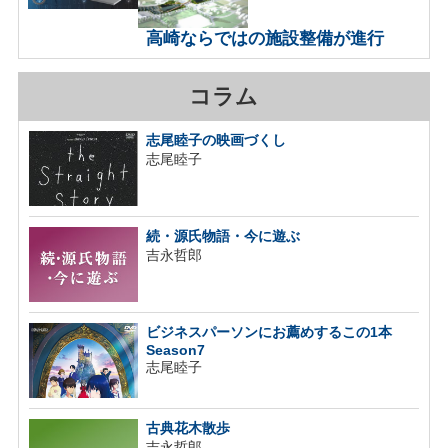
高崎ならではの施設整備が進行
コラム
志尾睦子の映画づくし
志尾睦子
続・源氏物語・今に遊ぶ
吉永哲郎
ビジネスパーソンにお薦めするこの1本
Season7
志尾睦子
古典花木散歩
吉永哲郎