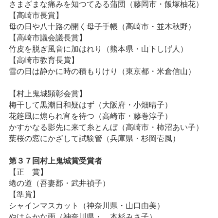
さまざまな痛みを知つてゐる蒲団（藤岡市・飯塚柚花）
【高崎市長賞】
母の日や八十路の開く母子手帳（高崎市・並木秋野）
【高崎市議会議長賞】
竹皮を脱ぎ風音に加はれり（熊本県・山下しげ人）
【高崎市教育長賞】
雪の日は静かに時の積もりけり（東京都・米倉信山）
【村上鬼城顕彰会賞】
梅干して黒潮日和疑はず（大阪府・小畑晴子）
花筵風に煽られ宵を待つ（高崎市・藤巻淳子）
かすかなる影先に来て糸とんぼ（高崎市・柿沼あい子）
葉桜の窓にかざして試験管（兵庫県・杉岡壱風）
第３７回村上鬼城賞受賞者
【正 賞】
蜷の道（吾妻郡・武井禎子）
【準賞】
シャインマスカット（神奈川県・山口由美）
やはらかな雨（神奈川県・ 本杉みさ子）