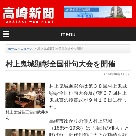
menu
ホーム
>
ニュース
>
村上鬼城顕彰全国俳句大会を開催
村上鬼城顕彰全国俳句大会を開催
（2024年09月17日）
村上鬼城顕彰会は第３８回村上鬼城
顕彰全国俳句大会及び第３７回村上
鬼城賞の授賞式が９月１６日に行っ
た。
村上鬼城賞正賞の武井さ
ん
高崎市ゆかりの俳人村上鬼城
（1865〜1938）は「境涯の俳人」と
呼ばれ、近代俳句に大きな功績を残