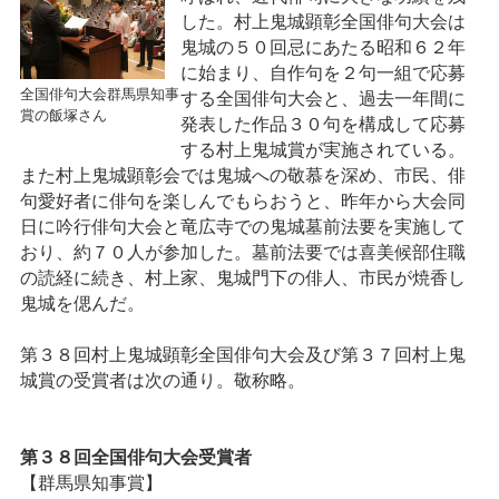
した。村上鬼城顕彰全国俳句大会は
鬼城の５０回忌にあたる昭和６２年
に始まり、自作句を２句一組で応募
全国俳句大会群馬県知事
する全国俳句大会と、過去一年間に
賞の飯塚さん
発表した作品３０句を構成して応募
する村上鬼城賞が実施されている。
また村上鬼城顕彰会では鬼城への敬慕を深め、市民、俳
句愛好者に俳句を楽しんでもらおうと、昨年から大会同
日に吟行俳句大会と竜広寺での鬼城墓前法要を実施して
おり、約７０人が参加した。墓前法要では喜美候部住職
の読経に続き、村上家、鬼城門下の俳人、市民が焼香し
鬼城を偲んだ。
第３８回村上鬼城顕彰全国俳句大会及び第３７回村上鬼
城賞の受賞者は次の通り。敬称略。
第３８回全国俳句大会受賞者
【群馬県知事賞】