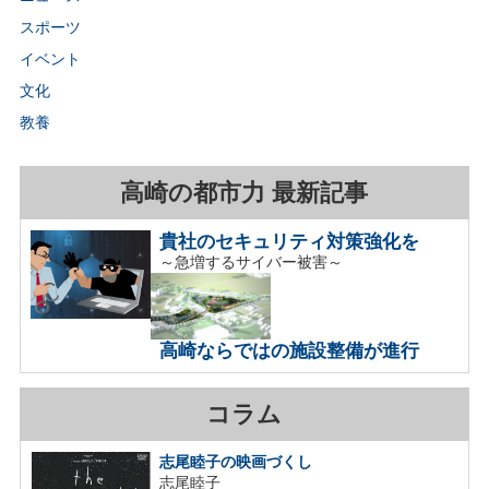
スポーツ
イベント
文化
教養
高崎の都市力 最新記事
貴社のセキュリティ対策強化を
～急増するサイバー被害～
高崎ならではの施設整備が進行
コラム
志尾睦子の映画づくし
志尾睦子