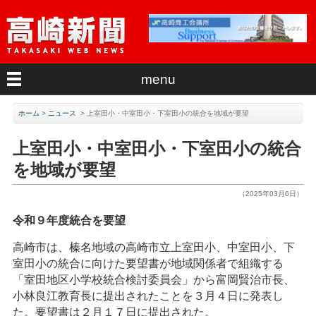
menu
ホーム
>
ニュース
>
上室田小・中室田小・下室田小の統合を地域が要望
上室田小・中室田小・下室田小の統合
を地域が要望
（2025年03月6日）
令和９年度統合を要望
高崎市は、榛名地域の高崎市立上室田小、中室田小、下
室田小の統合に向けた要望書が地域関係者で組織する
「室田地区小学校統合検討委員会」から富岡賢治市長、
小林良江教育長に提出されたことを３月４日に発表し
た。要望書は２月１７日に提出された。