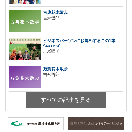
古典花木散歩
吉永哲郎
ビジネスパーソンにお薦めするこの1本
Season6
志尾睦子
万葉花木散歩
吉永哲郎
すべての記事を見る