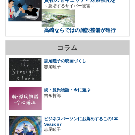
～急増するサイバー被害～
高崎ならではの施設整備が進行
コラム
志尾睦子の映画づくし
志尾睦子
続・源氏物語・今に遊ぶ
吉永哲郎
ビジネスパーソンにお薦めするこの1本
Season7
志尾睦子