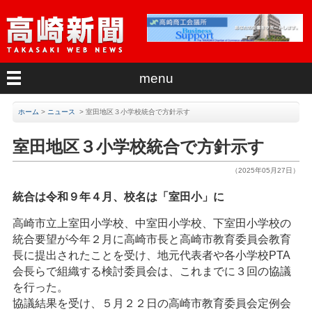
menu
ホーム
>
ニュース
>
室田地区３小学校統合で方針示す
室田地区３小学校統合で方針示す
（2025年05月27日）
統合は令和９年４月、校名は「室田小」に
高崎市立上室田小学校、中室田小学校、下室田小学校の
統合要望が今年２月に高崎市長と高崎市教育委員会教育
長に提出されたことを受け、地元代表者や各小学校PTA
会長らで組織する検討委員会は、これまでに３回の協議
を行った。
協議結果を受け、５月２２日の高崎市教育委員会定例会