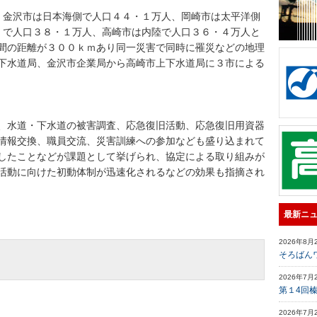
金沢市は日本海側で人口４４・１万人、岡崎市は太平洋側
で人口３８・１万人、高崎市は内陸で人口３６・４万人と
間の距離が３００ｋｍあり同一災害で同時に罹災などの地理
下水道局、金沢市企業局から高崎市上下水道局に３市による
、水道・下水道の被害調査、応急復旧活動、応急復旧用資器
情報交換、職員交流、災害訓練への参加なども盛り込まれて
したことなどが課題として挙げられ、協定による取り組みが
活動に向けた初動体制が迅速化されるなどの効果も指摘され
最新ニ
2026年8月
そろばん
2026年7月
第１4回
2026年7月