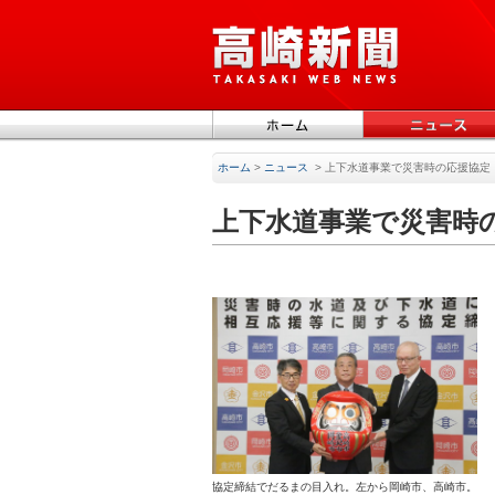
ホーム
>
ニュース
>
上下水道事業で災害時の応援協定
上下水道事業で災害時
協定締結でだるまの目入れ。左から岡崎市、高崎市。