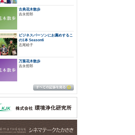
古典花木散歩
吉永哲郎
ビジネスパーソンにお薦めするこ
の1本 Season6
志尾睦子
万葉花木散歩
吉永哲郎