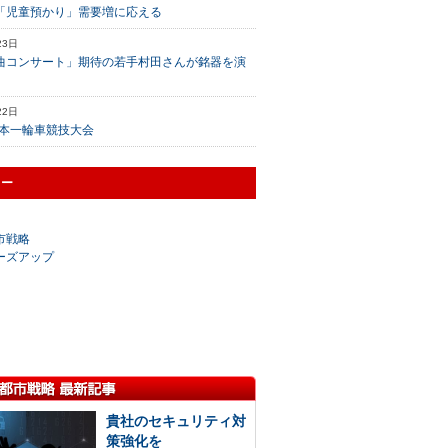
「児童預かり」需要増に応える
23日
曲コンサート」期待の若手村田さんが銘器を演
22日
日本一輪車競技大会
リー
市戦略
ーズアップ
貴社のセキュリティ対
策強化を