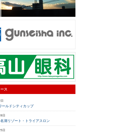
ュース
2日
ワールドシティカップ
28日
榛名湖リゾート・トライアスロン
25日