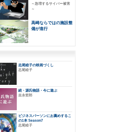
～急増するサイバー被害
～
高崎ならではの施設整
備が進行
志尾睦子の映画づくし
志尾睦子
続・源氏物語・今に遊ぶ
吉永哲郎
ビジネスパーソンにお薦めするこ
の1本 Season7
志尾睦子