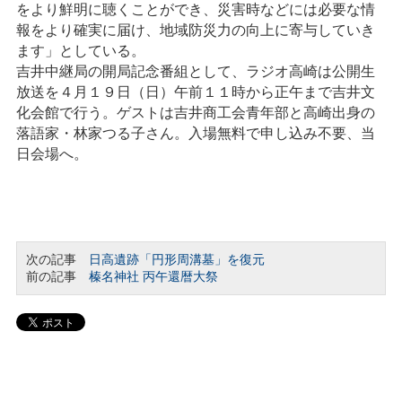
をより鮮明に聴くことができ、災害時などには必要な情
報をより確実に届け、地域防災力の向上に寄与していき
ます」としている。
吉井中継局の開局記念番組として、ラジオ高崎は公開生
放送を４月１９日（日）午前１１時から正午まで吉井文
化会館で行う。ゲストは吉井商工会青年部と高崎出身の
落語家・林家つる子さん。入場無料で申し込み不要、当
日会場へ。
次の記事
日高遺跡「円形周溝墓」を復元
前の記事
榛名神社 丙午還暦大祭