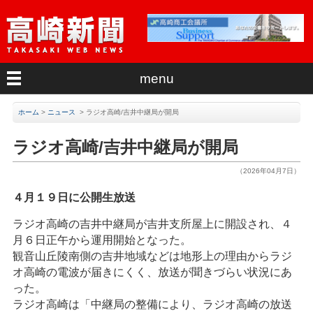
menu
ホーム
>
ニュース
>
ラジオ高崎/吉井中継局が開局
ラジオ高崎/吉井中継局が開局
（2026年04月7日）
４月１９日に公開生放送
ラジオ高崎の吉井中継局が吉井支所屋上に開設され、４
月６日正午から運用開始となった。
観音山丘陵南側の吉井地域などは地形上の理由からラジ
オ高崎の電波が届きにくく、放送が聞きづらい状況にあ
った。
ラジオ高崎は「中継局の整備により、ラジオ高崎の放送