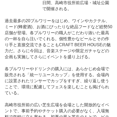
日間、高崎市役所前広場・城址公園
で開催される。
過去最多の20ブルワリーをはじめ、ワインやカクテル、
ミード(蜂蜜酒)、お酒にぴったりな絶品フードなど総勢50
店舗が登場。各ブルワリーの職人がこだわり抜いた最高
の一杯を自ら注いでくれる。個性豊かなビールとその作
り手と直接交流できることもCRAFT BEER HOUSEの魅
力だ。さらに今回は、音楽ステージや限定ガチャなどの
企画も実施してさらにイベントを盛り上げる。
各ブルワリーやドリンクの購入には、あらかじめ会場で
販売される「統一リユースカップ」を使用する。会場内
に設置されたリンサーでカップをすすぎ、繰り返し使う
ことで、環境に配慮してフェスを楽しむことも掲げられ
ている。
高崎市役所前の広い芝生広場を会場とした開放的なイベ
ントで、事前予約やチケット購入の必要がなく、入場無
料で気軽に立ち寄れる。初夏の風と芝生のもとで、ピク