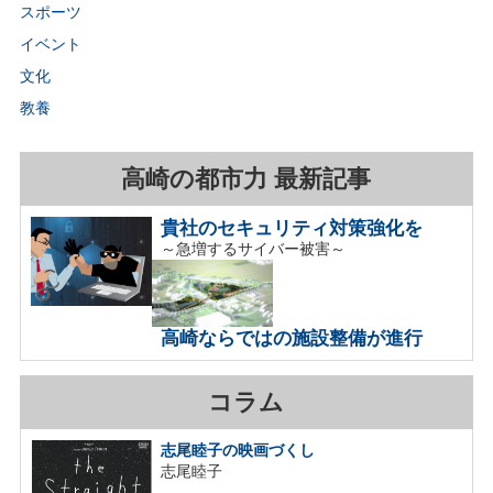
スポーツ
イベント
文化
教養
高崎の都市力 最新記事
貴社のセキュリティ対策強化を
～急増するサイバー被害～
高崎ならではの施設整備が進行
コラム
志尾睦子の映画づくし
志尾睦子