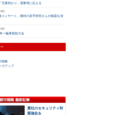
「児童預かり」需要増に応える
23日
曲コンサート」期待の若手村田さんが銘器を演
22日
日本一輪車競技大会
リー
市戦略
ーズアップ
貴社のセキュリティ対
策強化を