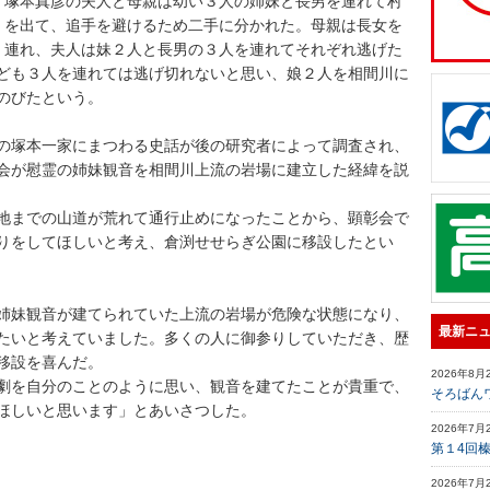
塚本真彦の夫人と母親は幼い３人の姉妹と長男を連れて村
を出て、追手を避けるため二手に分かれた。母親は長女を
連れ、夫人は妹２人と長男の３人を連れてそれぞれ逃げた
ども３人を連れては逃げ切れないと思い、娘２人を相間川に
のびたという。
の塚本一家にまつわる史話が後の研究者によって調査され、
会が慰霊の姉妹観音を相間川上流の岩場に建立した経緯を説
地までの山道が荒れて通行止めになったことから、顕彰会で
りをしてほしいと考え、倉渕せせらぎ公園に移設したとい
姉妹観音が建てられていた上流の岩場が危険な状態になり、
最新ニ
たいと考えていました。多くの人に御参りしていただき、歴
移設を喜んだ。
2026年8月
劇を自分のことのように思い、観音を建てたことが貴重で、
そろばん
ほしいと思います」とあいさつした。
2026年7月
第１4回
2026年7月