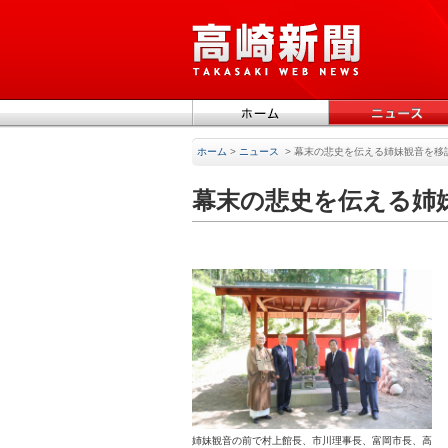
ホーム
>
ニュース
>
幕末の悲史を伝える姉妹観音を移
幕末の悲史を伝える姉
姉妹観音の前で村上館長、市川理事長、富岡市長、高