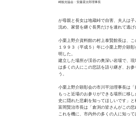
崎観光協会・安藤震太郎理事長
が母親と長女は地蔵峠で自害、夫人は子
沈め、家督を継ぐ長男だけを連れて逃げ
小栗上野介資料館の村上泰賢館長は、こ
１９９３（平成５）年に小栗上野介顕彰
明した。
建立した場所が渓谷の奥深い岩場で、現
は多くの人にこの悲話を語り継ぎ、お参
う。
小栗上野介顕彰会の市川平治理事長は「
もっと近場のお参りができる場所に移し
史に隠れた悲劇を知ってほしいです」と
富岡賢治市長は「倉渕の皆さんがこの悲
これを機に、市内外の多くの人に知って