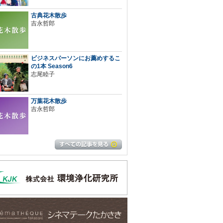
古典花木散歩
吉永哲郎
ビジネスパーソンにお薦めするこ
の1本 Season6
志尾睦子
万葉花木散歩
吉永哲郎