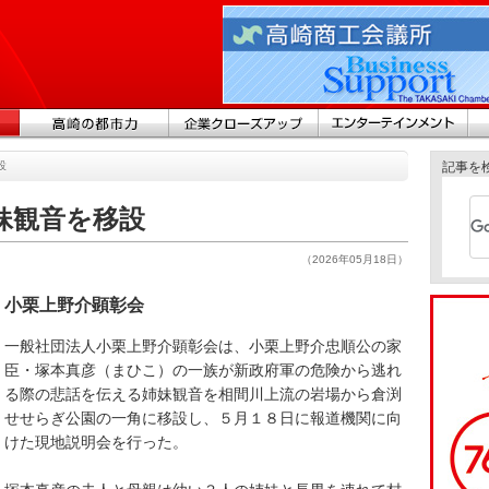
設
記事を
妹観音を移設
（2026年05月18日）
小栗上野介顕彰会
一般社団法人小栗上野介顕彰会は、小栗上野介忠順公の家
臣・塚本真彦（まひこ）の一族が新政府軍の危険から逃れ
る際の悲話を伝える姉妹観音を相間川上流の岩場から倉渕
せせらぎ公園の一角に移設し、５月１８日に報道機関に向
けた現地説明会を行った。