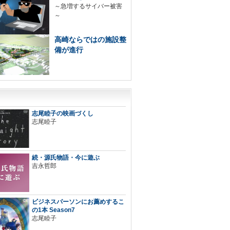
～急増するサイバー被害
～
高崎ならではの施設整
備が進行
志尾睦子の映画づくし
志尾睦子
続・源氏物語・今に遊ぶ
吉永哲郎
ビジネスパーソンにお薦めするこ
の1本 Season7
志尾睦子