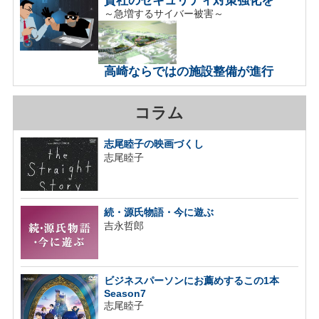
～急増するサイバー被害～
高崎ならではの施設整備が進行
コラム
志尾睦子の映画づくし
志尾睦子
続・源氏物語・今に遊ぶ
吉永哲郎
ビジネスパーソンにお薦めするこの1本
Season7
志尾睦子