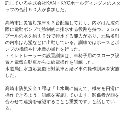
託している株式会社KAN・KYOホールディングスのスタ
ッフの合計５０人が参加した。
高崎市は災害対策車を３台配備しており、内水はん濫の
際に電動ポンプで強制的に排水する役割を持つ。２５ｍ
プールの水を約１０分で排水する能力があり、元島名町
の内水はん濫などに出動している。訓練ではホースとポ
ンプの接続や排水量の操作を行った。
トイレトレーラーの設置訓練は、車椅子用のスロープ設
置と電気自動車からに給電操作を訓練した。
水道局は水道応急復旧対策車と給水車の操作訓練を実施
した。
高崎市防災安全１課は「出水期に備えて、機材を円滑に
操作できるよう、訓練を実施しています。関係者が顔を
合わせて連携を確認することも重要です」と話してい
る。