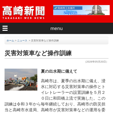
menu
ホーム
>
ニュース
>
災害対策車など操作訓練
災害対策車など操作訓練
（2026年05月20日）
夏の出水期に備えて
高崎市は、夏季の出水期に備え、浸
水に対応する災害対策車の操作とト
イレトレーラーの設置訓練を５月２
０日に和田橋上流で実施した。この
訓練は令和３年から毎年継続しており、高崎市の防災担
当と高崎市水道局、高崎市が災害対策車などの運用を委