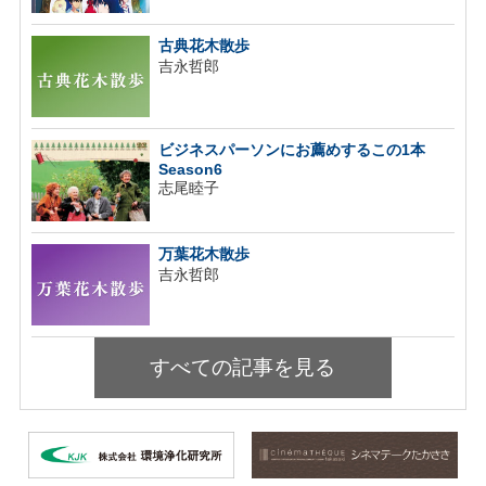
古典花木散歩
吉永哲郎
ビジネスパーソンにお薦めするこの1本
Season6
志尾睦子
万葉花木散歩
吉永哲郎
すべての記事を見る