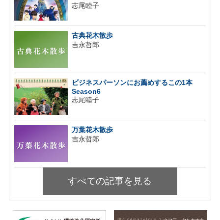
志尾睦子
古典花木散歩
吉永哲郎
ビジネスパーソンにお薦めするこの1本
Season6
志尾睦子
万葉花木散歩
吉永哲郎
すべての記事を見る