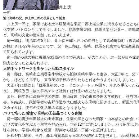
井上 房
一郎
近代高崎の父、井上保三郎の長男として誕生
井上房一郎は、家業である土木建築業を東証二部上場企業に成長させるととも
化支援=パトロンとして全うしました。群馬交響楽団、群馬音楽センター、群馬
ど、高崎の文化の礎を創ったといえます。
房一郎は、明治31年5月に、井上保三郎・戸ウの長男として高崎町新町（現高
が施行される2年前のことです。父・保三郎は、高崎、群馬を代表する地域産業
て知られています。
房一郎が6歳の時に母親が33歳の若さで死去し、そのことが、房一郎が目を家
動力となったと見られます。
人的ネットワークを生かした活動スタイル
房一郎は、高崎市立南尋常小学校から旧制高崎中学へと進み、大正3年に、父・
かし、ほどなく退学し、東京美術学校の学生たちと付き合うようになりました。
大正7年に帰郷し「群馬最初のレコードコンサート」を開き、それを手伝った石
長）、関根政巳（後の群馬テレビ社長）は終生の友となりました。
また、同年冬に高崎中学の先輩、蝋山政道（後の東京帝国大学教授）、住谷啓
会」を結成し、政治学者の吉野作造や大山郁夫らを高崎に招きました。郷里の先
スタイルは、後年の文化活動の原型となりました。
パリで培った感性で 高崎の工芸品づくりを創始
房一郎の青少年期最大の出来事は、生涯の師となった画家・山本鼎との出会い
パリの文化を学ぶよう留学を勧められ、大正12年に渡仏しました。パリ留学は房
味を持ち、学習の対象を絵画・彫刻から建築・工芸へと広げました。
昭和4年に帰国。当時、商工省貿易局が日本の伝統的工芸を見直し、欧米諸国の