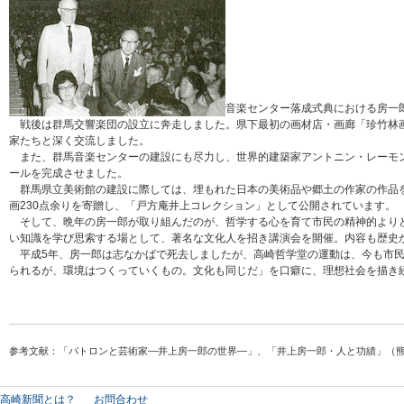
音楽センター落成式典における房一
戦後は群馬交響楽団の設立に奔走しました。県下最初の画材店・画廊「珍竹林
家たちと深く交流しました。
また、群馬音楽センターの建設にも尽力し、世界的建築家アントニン・レーモ
ールを完成させました。
群馬県立美術館の建設に際しては、埋もれた日本の美術品や郷土の作家の作品
画230点余りを寄贈し、「戸方庵井上コレクション」として公開されています。
そして、晩年の房一郎が取り組んだのが、哲学する心を育て市民の精神的より
い知識を学び思索する場として、著名な文化人を招き講演会を開催。内容も歴史
平成5年、房一郎は志なかばで死去しましたが、高崎哲学堂の運動は、今も市民
られるが、環境はつくっていくもの。文化も同じだ」を口癖に、理想社会を描き
参考文献：「パトロンと芸術家―井上房一郎の世界―」、「井上房一郎・人と功績」（熊
高崎新聞とは？
お問合わせ