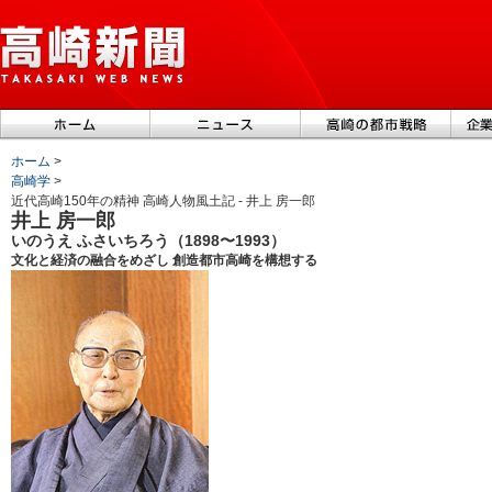
ホーム
>
高崎学
>
近代高崎150年の精神 高崎人物風土記 - 井上 房一郎
井上 房一郎
いのうえ ふさいちろう（1898〜1993）
文化と経済の融合をめざし 創造都市高崎を構想する