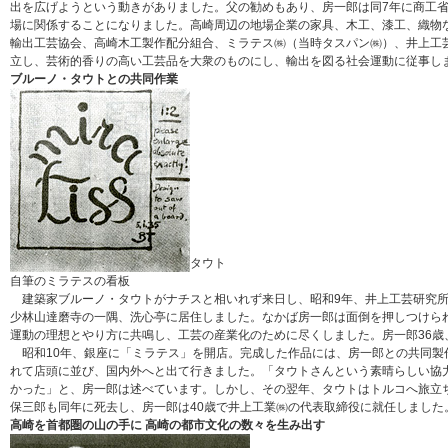
出を広げようという動きがありました。父の勧めもあり、房一郎は同7年に商工
場に関係することになりました。高崎周辺の地場企業の家具、木工、漆工、織物
輸出工芸協会、高崎木工製作配分組合、ミラテス㈱（当時タスパン㈱）、井上工
立し、芸術的香りの高い工芸品を大衆のものにし、輸出を図る社会運動に従事し
ブルーノ・タウトとの共同作業
タウト
自筆のミラテスの看板
建築家ブルーノ・タウトがナチスと相いれず来日し、昭和9年、井上工芸研究所
少林山達磨寺の一隅、洗心亭に居住しました。なかば房一郎は面倒を押しつけら
運動の理想とやり方に共鳴し、工芸の産業化のために尽くしました。房一郎36歳
昭和10年、銀座に「ミラテス」を開店。完成した作品には、房一郎との共同製
れて店頭に並び、国内外へと出て行きました。「タウトさんという素晴らしい協
かった」と、房一郎は述べています。しかし、その翌年、タウトはトルコへ旅立ち
保三郎も同年に死去し、房一郎は40歳で井上工業㈱の代表取締役に就任しました
高崎を首都圏の山の手に 高崎の都市文化の数々を生み出す