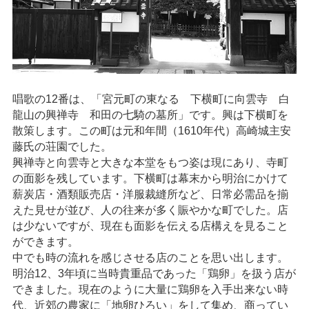
唱歌の12番は、「宮元町の東なる 下横町に向雲寺 白
龍山の興禅寺 和田の七騎の墓所」です。興は下横町を
散策します。この町は元和年間（1610年代）高崎城主安
藤氏の荘園でした。
興禅寺と向雲寺と大きな本堂をもつ姿は現にあり、寺町
の面影を残しています。下横町は幕末から明治にかけて
薪炭店・酒類販売店・洋服裁縫所など、日常必需品を揃
えた見せが並び、人の往来が多く賑やかな町でした。店
は少ないですが、現在も面影を伝える店構えを見ること
ができます。
中でも時の流れを感じさせる店のことを思い出します。
明治12、3年頃に当時貴重品であった「鶏卵」を扱う店が
できました。現在のように大量に鶏卵を入手出来ない時
代、近郊の農家に「地卵ひろい」をして集め、商ってい