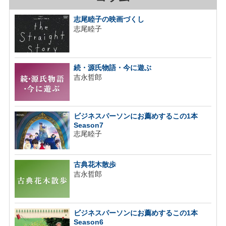
志尾睦子の映画づくし
志尾睦子
続・源氏物語・今に遊ぶ
吉永哲郎
ビジネスパーソンにお薦めするこの1本
Season7
志尾睦子
古典花木散歩
吉永哲郎
ビジネスパーソンにお薦めするこの1本
Season6