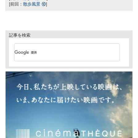
[前回：
散歩風景 ⑩
]
記事を検索