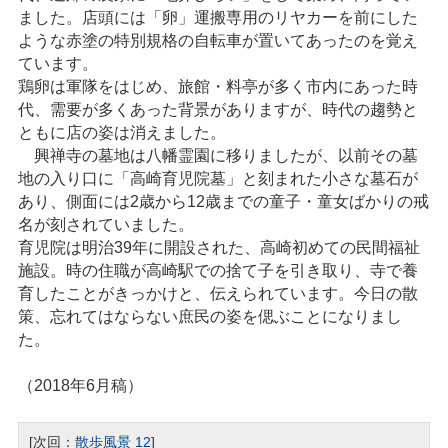
ました。店頭には「卵」運搬専用のリヤカーを前にした
ような赤塗の特別規格の自転車が置いてあったのを覚え
ています。
鶏卵は軍隊をはじめ、旅館・料亭が多く市内にあった時
代、需要が多くあった背景がありますが、時代の趨勢と
ともに店の姿は消えました。
興禅寺の墓地は八幡霊園に移りましたが、以前その墓
地の入り口に「高崎育児院墓」と刻まれた小さな墓石が
あり、側面には2歳から12歳までの童子・童女ばかりの戒
名が刻されていました。
育児院は明治39年に開設された、高崎初めての民間福祉
施設。時の住職が高崎駅での捨て子を引き取り、寺で養
育したことがきっかけと、伝えられています。今日の散
策、忘れてはならない庶民の姿を偲ぶことになりまし
た。
（2018年6月稿）
[次回：
散歩風景 12
]