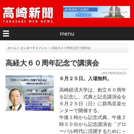
menu
ホーム
>
エンターテイメント
>
高経大６０周年記念で講演会
高経大６０周年記念で講演会
（2017年05月31日）
６月２５日。入場無料。
高崎経済大学は、創立６０周年
を記念し、式典と記念講演会を
６月２５日（日）に群馬音楽セ
ンターで開催する。
午後１時から記念式典、午後２
時５０分から記念講演会「グロ
ーバル時代に活躍するために～