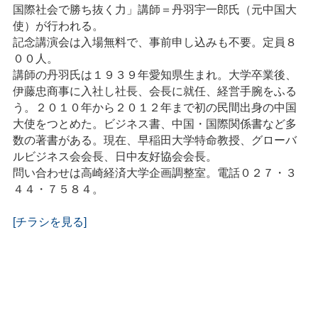
国際社会で勝ち抜く力」講師＝丹羽宇一郎氏（元中国大
使）が行われる。
記念講演会は入場無料で、事前申し込みも不要。定員８
００人。
講師の丹羽氏は１９３９年愛知県生まれ。大学卒業後、
伊藤忠商事に入社し社長、会長に就任、経営手腕をふる
う。２０１０年から２０１２年まで初の民間出身の中国
大使をつとめた。ビジネス書、中国・国際関係書など多
数の著書がある。現在、早稲田大学特命教授、グローバ
ルビジネス会会長、日中友好協会会長。
問い合わせは高崎経済大学企画調整室。電話０２７・３
４４・７５８４。
[チラシを見る]