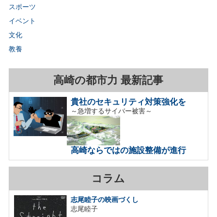
スポーツ
イベント
文化
教養
高崎の都市力 最新記事
貴社のセキュリティ対策強化を
～急増するサイバー被害～
高崎ならではの施設整備が進行
コラム
志尾睦子の映画づくし
志尾睦子