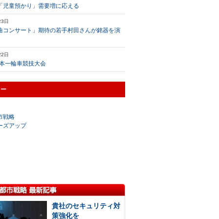
「児童預かり」需要増に応える
23日
曲コンサート」期待の若手村田さんが銘器を演
22日
日本一輪車競技大会
リー
市戦略
ーズアップ
貴社のセキュリティ対
策強化を