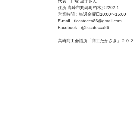
代表 戸塚 里子さん
住所:高崎市箕郷町柏木沢2202-1
営業時間：毎週金曜日10:00〜15:00
E-mail：ticcatocca86@gmail.com
Facebook：@ticcatocca86
高崎商工会議所「商工たかさき」２０２