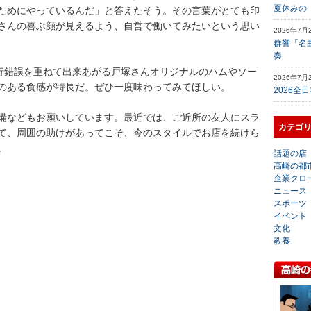
夏休みの
ためにやっているんだ」と答えたそう。その言葉がとても印
さんの喜ぶ顔が見えるよう、自営で働いてみたいという思い
2026年7月
群響「名
奏
試行錯誤を重ねて出来あがる戸塚さんオリジナルのハムやソー
2026年7月
のある食感が特長だ。ぜひ一度味わってみてほしい。
2026全
備などもお願いしています。最近では、ご近所の友人にスラ
カテゴ
て、周囲の助けがあってこそ、今のスタイルでお店を続けら
。
話題の店
高崎の都
企業クロ
ニュース
スポーツ
イベント
文化
教養