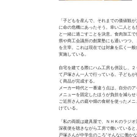
「子どもを産んで、それまでの価値観が
に命の危機にあったそう。幸い二人とも
と一緒に過ごすことを決意。食肉加工で
県や商工会議所の創業塾にも通いつつ、
を主宰。これは現在では対象を広く一般
実施している。
自宅を建てる際にハム工房も併設し、２０２
て戸塚さん一人で行っている。子どもが
く商品が完成する。
メーカー時代と一番違う点は、自分のア
メニューを固定したほうが負担を減らせ
ご近所さんの庭や畑の食材を使ったメニ
けている。
「私の両親は建具屋で、ＮＨＫのラジオ
深夜便を聴きながら工房で働いていると
戸塚さんが中学生のころ“そんなに働か