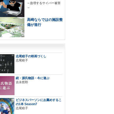
～急増するサイバー被害
～
高崎ならではの施設整
備が進行
志尾睦子の映画づくし
志尾睦子
続・源氏物語・今に遊ぶ
吉永哲郎
ビジネスパーソンにお薦めするこ
の1本 Season7
志尾睦子