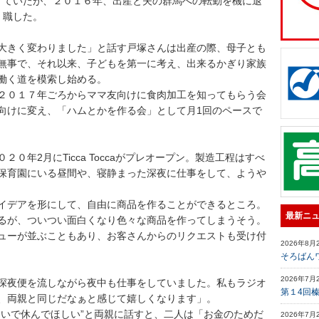
ていたが、２０１６年、出産と夫の群馬への転勤を機に退
職した。
大きく変わりました」と話す戸塚さんは出産の際、母子とも
無事で、それ以来、子どもを第一に考え、出来るかぎり家族
働く道を模索し始める。
２０１７年ごろからママ友向けに食肉加工を知ってもらう会
向けに変え、「ハムとかを作る会」として月1回のペースで
０年2月にTicca Toccaがプレオープン。製造工程はすべ
保育園にいる昼間や、寝静まった深夜に仕事をして、ようや
イデアを形にして、自由に商品を作ることができるところ。
最新ニ
るが、ついつい面白くなり色々な商品を作ってしまうそう。
ューが並ぶこともあり、お客さんからのリクエストも受け付
2026年8月
そろばん
2026年7月
深夜便を流しながら夜中も仕事をしていました。私もラジオ
第１4回
、両親と同じだなぁと感じて嬉しくなります」。
ないで休んでほしい”と両親に話すと、二人は「お金のためだ
2026年7月