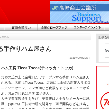
ム屋さん
記事を
る手作りハム屋さん
（2021年09月29日）
ハム工房 Ticca Tocca(ティッカ・トッカ)
箕郷の丘の上に金曜日だけオープンする手作りハム屋さん
がある。名前はTicca Tocca、店頭には山椒の新芽入りボロ
ニアソーセージ、マンガ肉など食欲をそそるメニューが並
ぶ。お店の代表は戸塚 里子さん。
大学で畜産製造学を学び、卒業後は大手食品メーカーに就
職。お肉の加工技術の研究開発や、商品開発などを担当し