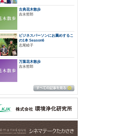
古典花木散歩
吉永哲郎
ビジネスパーソンにお薦めするこ
の1本 Season6
志尾睦子
万葉花木散歩
吉永哲郎