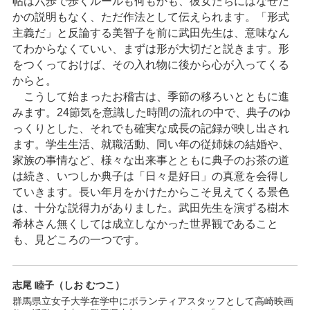
帖は六歩で歩くルールも何もかも、彼女たちにはなぜだ
かの説明もなく、ただ作法として伝えられます。「形式
主義だ」と反論する美智子を前に武田先生は、意味なん
てわからなくていい、まずは形が大切だと説きます。形
をつくっておけば、その入れ物に後から心が入ってくる
からと。
こうして始まったお稽古は、季節の移ろいとともに進
みます。24節気を意識した時間の流れの中で、典子のゆ
っくりとした、それでも確実な成長の記録が映し出され
ます。学生生活、就職活動、同い年の従姉妹の結婚や、
家族の事情など、様々な出来事とともに典子のお茶の道
は続き、いつしか典子は「日々是好日」の真意を会得し
ていきます。長い年月をかけたからこそ見えてくる景色
は、十分な説得力がありました。武田先生を演ずる樹木
希林さん無くしては成立しなかった世界観であること
も、見どころの一つです。
志尾 睦子（しお むつこ）
群馬県立女子大学在学中にボランティアスタッフとして高崎映画