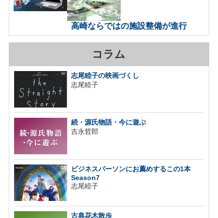
高崎ならではの施設整備が進行
コラム
志尾睦子の映画づくし
志尾睦子
続・源氏物語・今に遊ぶ
吉永哲郎
ビジネスパーソンにお薦めするこの1本
Season7
志尾睦子
古典花木散歩