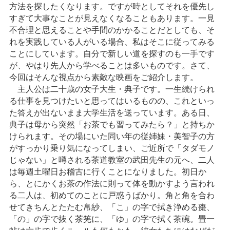
方法を探したくなります。ですが時としてそれを優先し
すぎて大事なことが見えなくなることもあります。一見
不合理と思えることや手間のかかることだとしても、そ
れを実践している人がいる場合、私はそこに従ってみる
ことにしています。自分で新しい道を探すのも一手です
が、やはり先人から学べることは多いものです。さて、
今回はそんな視点から素敵な映画をご紹介します。
主人公は二十歳の女子大生・典子です。一生続けられ
る仕事を見つけたいと思ってはいるものの、これといっ
た答えが出ないまま大学生活を送っています。ある日、
典子は母から突然「お茶でも習ってみたら？」と持ちか
けられます。その場にいた同い年の従姉妹・美智子の方
がすっかり乗り気になってしまい、ご近所で「タダモノ
じゃない」と噂される茶道教室の武田先生の元へ、二人
は毎週土曜日お稽古に行くことになりました。初日か
ら、とにかくお茶の作法に則って体を動かすよう言われ
る二人は、初めてのことに戸惑うばかり。角と角を合わ
せてきちんとたたむ帛紗、「こ」の字で拭き浄める棗、
「の」の字で抜く茶筅に、「ゆ」の字で拭く茶碗。畳一