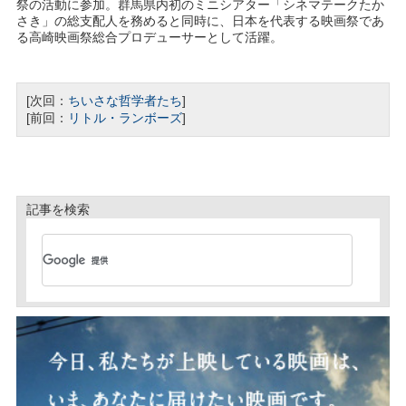
祭の活動に参加。群馬県内初のミニシアター「シネマテークたか
さき」の総支配人を務めると同時に、日本を代表する映画祭であ
る高崎映画祭総合プロデューサーとして活躍。
[次回：
ちいさな哲学者たち
]
[前回：
リトル・ランボーズ
]
記事を検索