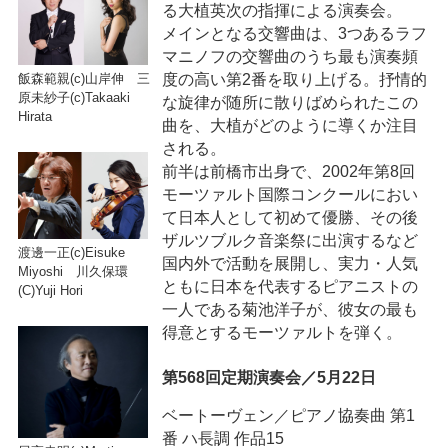
る大植英次の指揮による演奏会。
メインとなる交響曲は、3つあるラフ
マニノフの交響曲のうち最も演奏頻
度の高い第2番を取り上げる。抒情的
飯森範親(c)山岸伸 三
原未紗子(c)Takaaki
な旋律が随所に散りばめられたこの
Hirata
曲を、大植がどのように導くか注目
される。
前半は前橋市出身で、2002年第8回
モーツァルト国際コンクールにおい
て日本人として初めて優勝、その後
ザルツブルク音楽祭に出演するなど
渡邊一正(c)Eisuke
国内外で活動を展開し、実力・人気
Miyoshi 川久保環
ともに日本を代表するピアニストの
(C)Yuji Hori
一人である菊池洋子が、彼女の最も
得意とするモーツァルトを弾く。
第568回定期演奏会／5月22日
ベートーヴェン／ピアノ協奏曲 第1
番 ハ長調 作品15