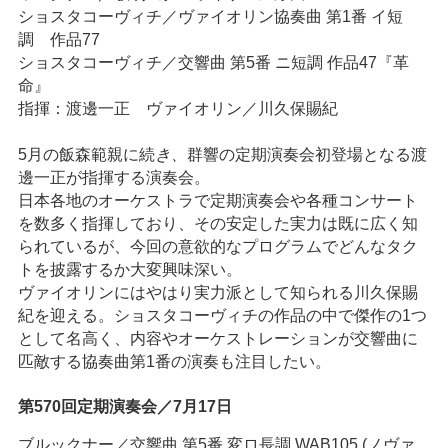
ショスタコーヴィチ／ヴァイオリン協奏曲 第1番 イ短
調 作品77
ショスタコーヴィチ／交響曲 第5番 ニ短調 作品47『革
命』
指揮：渡邊一正 ヴァイオリン／川久保賜紀
5月の飯森範親に続
き、
群響の定期演奏会初登場となる渡
邊一正が指揮する演奏会。
日本各地のオーケストラで定期演奏会や各種コンサート
を数多く指揮しており、その安定した実力は既に広く知
られているが、今回の意欲的なプログラムでどんなタク
トを披露するか大変興味深い。
ヴァイオリンにはやはり実力派として知られる川久保賜
紀を迎える。ショスタコーヴィチの作品の中で傑作の1つ
として名高く、内容やオーケストレーションが交響曲に
匹敵する協奏曲第1番の演奏も注目したい。
第570回定期演奏会／7月17日
ブルックナー／交響曲 第5番 変ロ長調 WAB105 (ノヴァ