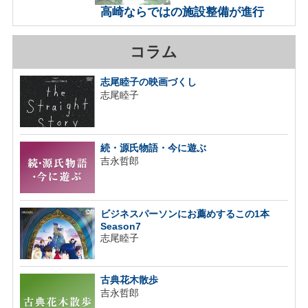
高崎ならではの施設整備が進行
コラム
志尾睦子の映画づくし
志尾睦子
続・源氏物語・今に遊ぶ
吉永哲郎
ビジネスパーソンにお薦めするこの1本
Season7
志尾睦子
古典花木散歩
吉永哲郎