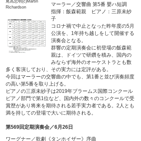
尾高忠明(c)Martin
マーラー／交響曲 第5番 嬰ハ短調
Richardson
指揮：飯森範親 ピアノ：三原未紗
子
コロナ禍で中止となった昨年度の5月
公演を、1年持ち越しをして開催する
演奏会となる。
群響の定期演奏会に初登場の飯森範
親は、ドイツで研鑽を積み、国内の
みならず海外のオーケストラとも数
多く客演しており、その実力には定評がある。
今回はマーラーの交響曲の中でも、第1番と並び演奏頻度
の高い第5番を取り上げる。
ピアノの三原未紗子は2019年ブラームス国際コンクール
ピアノ部門で第1位など、国内外の数々のコンクールで受
賞歴があり将来を期待される若手実力者である。2人とも
満を持しての登場で大いに期待される。
第569回定期演奏会／6月26日
ワーグナー／歌劇《タンホイザー》序曲