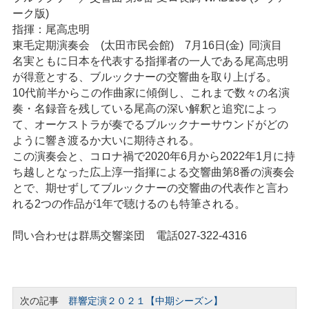
ーク版)
指揮：尾高忠明
東毛定期演奏会 (太田市民会館) 7月16日(金) 同演目
名実ともに日本を代表する指揮者の一人である尾高忠明
が得意とする、ブルックナーの交響曲を取り上げる。
10代前半からこの作曲家に傾倒し、これまで数々の名演
奏・名録音を残している尾高の深い解釈と追究によっ
て、オーケストラが奏でるブルックナーサウンドがどの
ように響き渡るか大いに期待される。
この演奏会と、コロナ禍で2020年6月から2022年1月に持
ち越しとなった広上淳一指揮による交響曲第8番の演奏会
とで、期せずしてブルックナーの交響曲の代表作と言わ
れる2つの作品が1年で聴けるのも特筆される。
問い合わせは群馬交響楽団 電話027-322-4316
次の記事
群響定演２０２１【中期シーズン】