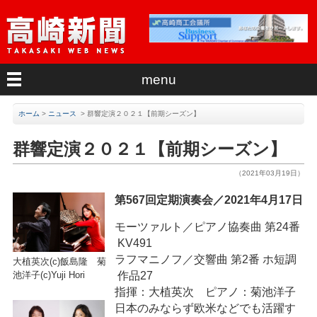
menu
ホーム
>
ニュース
>
群響定演２０２１【前期シーズン】
群響定演２０２１【前期シーズン】
（2021年03月19日）
第567回定期演奏会／2021年4月17日
モーツァルト／ピアノ協奏曲 第24番
KV491
ラフマニノフ／交響曲 第2番 ホ短調
大植英次(c)飯島隆 菊
作品27
池洋子(c)Yuji Hori
指揮：大植英次 ピアノ：菊池洋子
日本のみならず欧米などでも活躍す