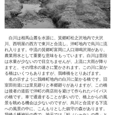
白川は相馬山麓を水源に、箕郷町松之沢地内で大沢
川、西明屋の西方で東川と合流し、沖町地内で烏川に流
れ入ります。中流の箕郷町富岡に人口湖鳴沢湖があり、
農業用水として重要な意味をもっています。白川は普段
は水量が少ないので目立ちませんが、上流に大雨が降り
ますと、その増水の速さに驚かされます。この川に架か
る橋はいくつもありますが、我峰橋をとりあげます。
名の示すように我峰町地内の白川に架かる橋です。旧
室田街道には里見廻りと本郷廻りがありますが、この橋
は後者の道筋で沖町の商店街を避けて作られたバイパス
の橋です。車で通過することが多いので、橋上からの風
景を眺める機会は少ないのですが、烏川と合流する下流
への風景の中に、こんもりとした鎮守の森があります。
我峰八幡神社の森で、地元では「鮭（シャケ）の森」と