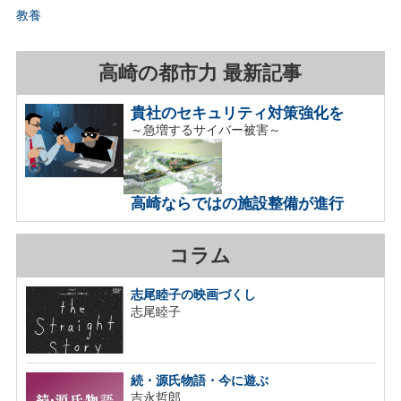
教養
高崎の都市力 最新記事
貴社のセキュリティ対策強化を
～急増するサイバー被害～
高崎ならではの施設整備が進行
コラム
志尾睦子の映画づくし
志尾睦子
続・源氏物語・今に遊ぶ
吉永哲郎