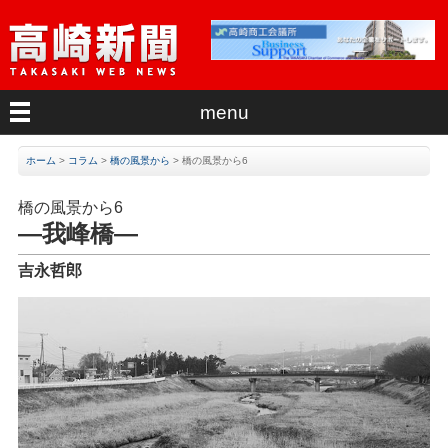
menu
ホーム
>
コラム
>
橋の風景から
>
橋の風景から6
橋の風景から6
―我峰橋―
吉永哲郎