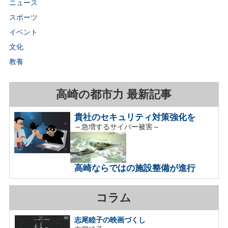
ニュース
スポーツ
イベント
文化
教養
高崎の都市力 最新記事
貴社のセキュリティ対策強化を
～急増するサイバー被害～
高崎ならではの施設整備が進行
コラム
志尾睦子の映画づくし