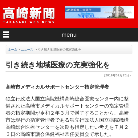
menu
ホーム
>
ニュース
>
引き続き地域医療の充実強化を
引き続き地域医療の充実強化を
（2019年07月25日）
高崎市メディカルサポートセンター指定管理者
独立行政法人国立病院機構高崎総合医療センター内に整
備された高崎市メディカルサポートセンターの指定管理
者の指定期間が令和２年３月で満了することから、高崎
市は現行の指定管理者である独立行政法人国立病院機構
高崎総合医療センターを次期も指定したい考えを７月２
３日の高崎市議会保健福祉常任委員会で示した。